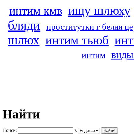
ищу шлюху
интим кмв
бляди
проститутки г белая ц
шлюх
интим тьюб
инт
виды
интим
Найти
Поиск:
в