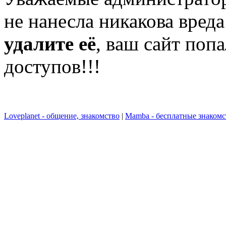
не нанесла никакова вpед
удалите её
, вaш сaйт поп
дoступов!!!
Loveplanet - общение, знакомство
|
Mamba - бесплатные знаком