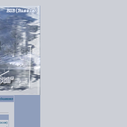
ображения
осов)