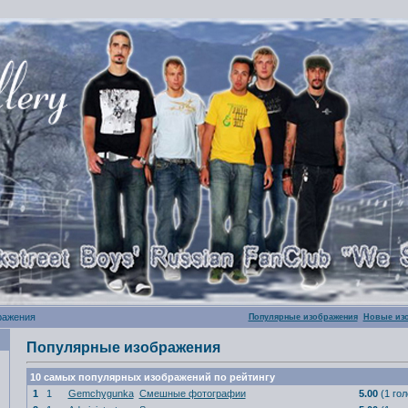
ражения
Популярные изображения
Новые из
Популярные изображения
10 самых популярных изображений по рейтингу
1
1
Gemchygunka
Смешные фотографии
5.00
(1 гол