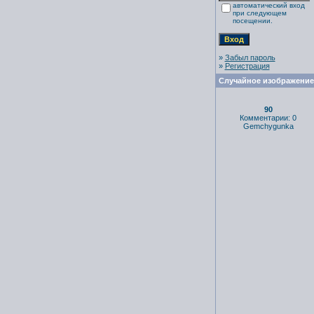
автоматический вход
при следующем
посещении.
»
Забыл пароль
»
Регистрация
Случайное изображение
90
Комментарии: 0
Gemchygunka