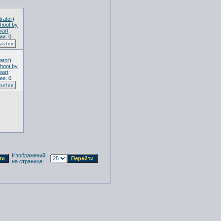
trator
)
hoot by
art
и: 0
ator
)
hoot by
art
и: 0
Изображений
на странице: