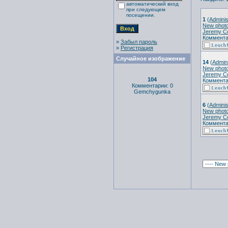
автоматический вход
при следующем
посещении.
1
(
Adminis
New photo
Jeremy C
Коммента
»
Забыл пароль
»
Регистрация
Случайное изображение
14
(
Admini
New photo
Jeremy C
104
Коммента
Комментарии: 0
Gemchygunka
6
(
Adminis
New photo
Jeremy C
Коммента