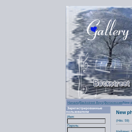
Начало
/
Backstreet Boys
/
Фотосессии
/New p
Зарегистрированные
пользователи
New ph
Имя:
(Hits: 59)
Пароль:
Найдено: 