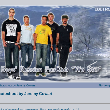
hotoshoot by Jeremy Cowart
Популя
otoshoot by Jeremy Cowart
14 изображений на 1 страницах. Показано: изображений 1 до 14.