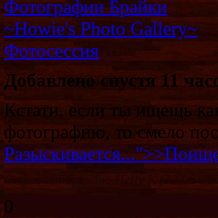
Фотографии Брайки
~Howie's Photo Gallery~
Фотосессия
Добавлено спустя 11 час
Кстати, если ты ищещь к
фотографию, то смело пос
Разыскивается...">>Поищ
Отредактировано Helly K (22-06-200
0