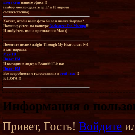
цвета стен
нашего офиса!!!
(выбор можно сделать до 17 и 10 апреля
соответственно)
Хотите, чтобы ваше фото было в шапке Форума?
Номинируйтесь на конкурс
Backstreet Fan Месяца
!!!
И любуйтесь им на протяжении Мая ;)
Помогите песне Straight Through My Heart стать №1
в хит-парадах:
Муз-ТВ
Пилот FM
И выводим в лидеры Beautiful Lie на:
Пилот FM
Все подробности о голосованиях в
этой теме
!!!
KTBSPA!!!
Информация о пользо
Привет, Гость!
Войдите
и