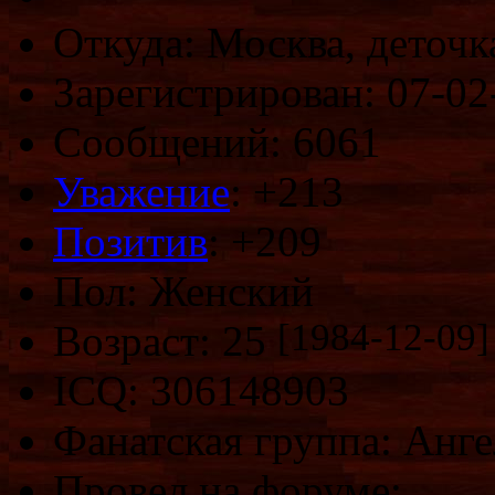
Откуда: Москва, деточк
Зарегистрирован: 07-02
Сообщений: 6061
Уважение
:
+213
Позитив
: +209
Пол: Женский
[1984-12-09]
Возраст: 25
ICQ: 306148903
Фанатская группа: Анг
Провел на форуме: