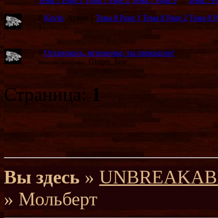
Тема 7 Page
1
Тема 7 Page
2
Тема 7 Page
3
…
Тема 7 
8
Kevin
Асяня
[
Тема 8 Page
1
Тема 8 Page
2
Тема 8 
]
9
Остановись, мгновенье, ты прекрасно!
Ginger_Jane
Искусство фотографии
Страница:
1
Вы здесь
»
UNBREAKABLE 
» Мольберт