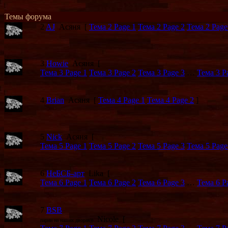
Темы форума
2
AJ
Асяня
[
Тема 2 Page
1
Тема 2 Page
2
Тема 2 Pag
3
Howie
Асяня
[
Тема 3 Page
1
Тема 3 Page
2
Тема 3 Page
3
…
Тема 3 
4
Brian
Асяня
[
Тема 4 Page
1
Тема 4 Page
2
]
5
Nick
Асяня
[
Тема 5 Page
1
Тема 5 Page
2
Тема 5 Page
3
Тема 5 Pag
6
НеБСБ-арт
Lika
[
Тема 6 Page
1
Тема 6 Page
2
Тема 6 Page
3
…
Тема 6 
7
BSB
Nicole
[
парни на наших дворах))