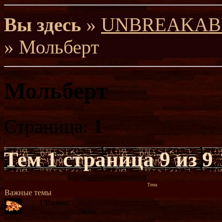
Вы здесь
»
UNBREAKABLE 
» Мольберт
Мольберт
Страница:
1
Тем
1 страница 9 из 9
Тема
Важные темы
1
Важно:
Наши рисунки
Энни
бэки и не только