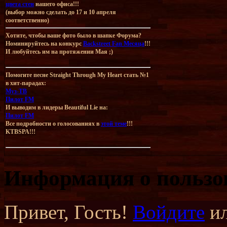
цвета стен
нашего офиса!!!
(выбор можно сделать до 17 и 10 апреля
соответственно)
Хотите, чтобы ваше фото было в шапке Форума?
Номинируйтесь на конкурс
Backstreet Fan Месяца
!!!
И любуйтесь им на протяжении Мая ;)
Помогите песне Straight Through My Heart стать №1
в хит-парадах:
Муз-ТВ
Пилот FM
И выводим в лидеры Beautiful Lie на:
Пилот FM
Все подробности о голосованиях в
этой теме
!!!
KTBSPA!!!
Информация о пользо
Привет, Гость!
Войдите
и