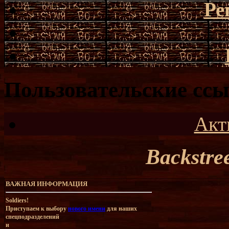
Ре
Пользовательские сс
Акт
Backstre
ВАЖНАЯ ИНФОРМАЦИЯ
Soldiers!
Приступаем к выбору
нового имени
для наших
спецподразделений
и