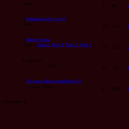
Lika
5
86
4
Открой свой город!
Lika
16
158
5
Валентинка
Lika
[
Тема 5 Page
1
Тема 5 Page
2
]
24
212
6
Закрыта
Голосование: Лучшая
Валентинка
Lika
12
145
7
Поздравь Backstreet Boys!!!!
Энни
...с 15-летием!
4
805
Страница:
1