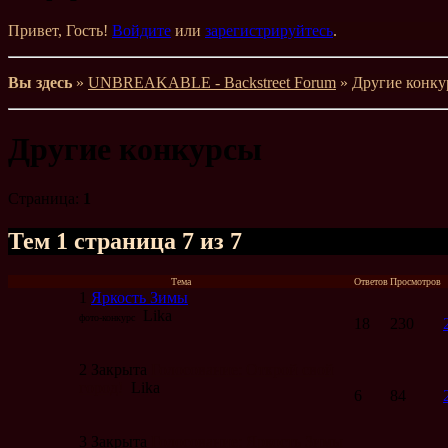
Привет, Гость!
Войдите
или
зарегистрируйтесь
.
Вы здесь
»
UNBREAKABLE - Backstreet Forum
» Другие конку
Другие конкурсы
Страница:
1
Тем
1 страница 7 из 7
Тема
Ответов
Просмотров
1
Яркость Зимы
Lika
фото-конкурс
18
230
2
Закрыта
Голосование: Открой свой
город!
Lika
6
84
3
Закрыта
Голосование: Яркость Зимы