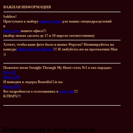
ВАЖНАЯ ИНФОРМАЦИЯ
Soldiers!
Приступаем к выбору
нового имени
для наших спецподразделений
и
цвета стен
нашего офиса!!!
(выбор можно сделать до 17 и 10 апреля соответственно)
Хотите, чтобы ваше фото было в шапке Форума? Номинируйтесь на
конкурс
Backstreet Fan Месяца
!!! И любуйтесь им на протяжении Мая
;)
Помогите песне Straight Through My Heart стать №1 в хит-парадах:
Муз-ТВ
Пилот FM
И выводим в лидеры Beautiful Lie на:
Пилот FM
Все подробности о голосованиях в
этой теме
!!!
KTBSPA!!!
Информация о пользователе