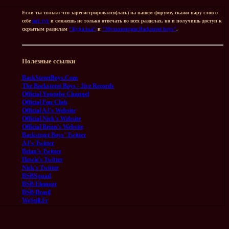
Если ты только что зарегистрировался(лась) на нашем форуме, скажи пару слов о
себе
вот тут
и сможешь не только отвечать во всех разделах, но и получишь доступ к
скрытым разделам
"Курилка"
и
"Мультимедия Backstreet boys"
.
Полезные ссылки
BackStreetBoys.Com
The Backstreet Boys - Jive Records
Official Youtube Channel
Official Fan Club
Official AJ's Website
Official Nick's Website
Official Brian's Website
Backstreet Boys' Twitter
AJ's Twitter
Brian's Twitter
Howie's Twitter
Nick's Twitter
BSBSquad
BSB Element
BSB Brasil
WeStill.Fr